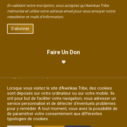
En validant votre inscription, vous acceptez qu'Awinkaa Tribe
mémorise et utilise votre adresse email pour vous envoyer notre
newsletter et mails d'information.
Faire Un Don
Suivez-nous !
Lorsque vous visitez le site d'Awinkaa Tribe, des cookies
Trouvez nous sur :
sont déposés sur votre ordinateur ou sur votre mobile. Ils
La
La
La
La
La
ont pour but de faciliter votre navigation, vous adresser un
page
page
page
page
page
service personnalisé et de détecter d'éventuels problèmes
pour y remédier. A tout moment, vous avez la possibilité de
Facebook
YouTube
LinkedIn
Instagram
E-
de paramétrer votre consentement aux différentes
Site web - Photos et illustrations Tous droits réservés ©Djamila
s'ouvre
s'ouvre
s'ouvre
s'ouvre
mail
typologies de cookies.
Zerrifi / 2026
dans
dans
dans
dans
s'ouvre