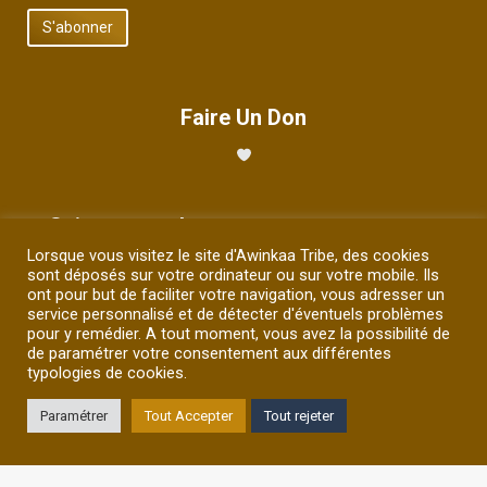
Faire Un Don
Suivez-nous !
Lorsque vous visitez le site d'Awinkaa Tribe, des cookies
Trouvez nous sur :
sont déposés sur votre ordinateur ou sur votre mobile. Ils
La
La
La
La
La
ont pour but de faciliter votre navigation, vous adresser un
page
page
page
page
page
service personnalisé et de détecter d'éventuels problèmes
pour y remédier. A tout moment, vous avez la possibilité de
Facebook
YouTube
LinkedIn
Instagram
E-
de paramétrer votre consentement aux différentes
Site web - Photos et illustrations Tous droits réservés ©Djamila
s'ouvre
s'ouvre
s'ouvre
s'ouvre
mail
typologies de cookies.
Zerrifi / 2026
dans
dans
dans
dans
s'ouvre
Mentions Légales
Paramétrer
Tout Accepter
Tout rejeter
une
une
une
une
dans
Politique de confidentialité
nouvelle
nouvelle
nouvelle
nouvelle
une
fenêtre
fenêtre
fenêtre
fenêtre
nouvelle